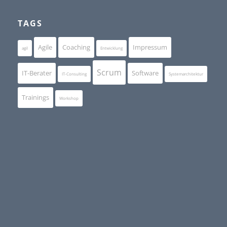
TAGS
Agile
Coaching
Impressum
agil
Entwicklung
Scrum
IT-Berater
Software
IT-Consulting
Systemarchitektur
Trainings
Workshop