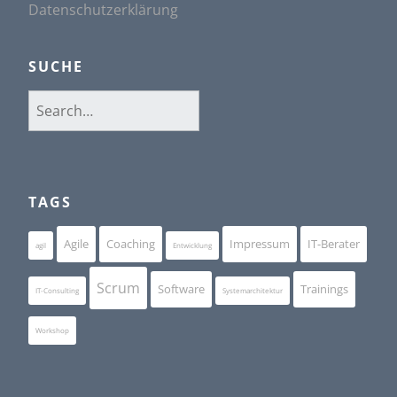
Datenschutzerklärung
SUCHE
Search
for:
TAGS
Agile
Coaching
Impressum
IT-Berater
agil
Entwicklung
Scrum
Software
Trainings
IT-Consulting
Systemarchitektur
Workshop