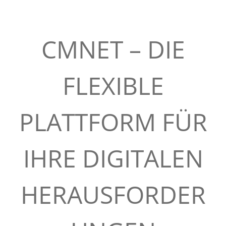
u
l
CMNET – DIE
t
FLEXIBLE
i
PLATTFORM FÜR
n
g
IHRE DIGITALEN
:
HERAUSFORDER
D
D