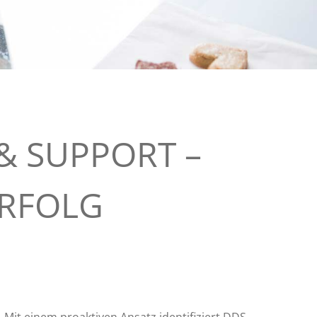
& SUPPORT –
ERFOLG
Mit einem proaktiven Ansatz identifiziert DDS