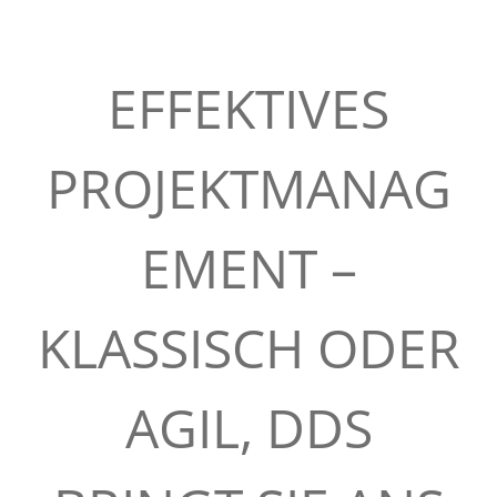
u
l
EFFEKTIVES
t
PROJEKTMANAG
i
EMENT –
n
g
KLASSISCH ODER
:
AGIL, DDS
D
D