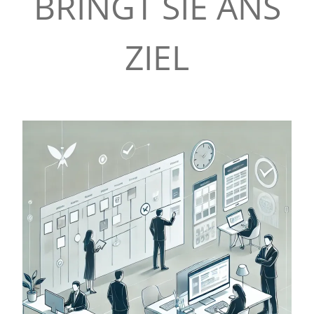
BRINGT SIE ANS
S
ZIEL