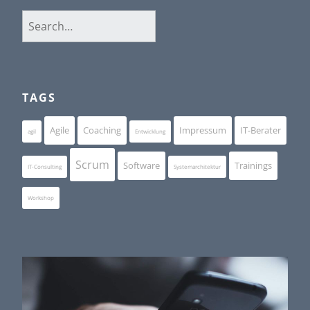
Search
for:
TAGS
Agile
Coaching
Impressum
IT-Berater
agil
Entwicklung
Scrum
Software
Trainings
IT-Consulting
Systemarchitektur
Workshop