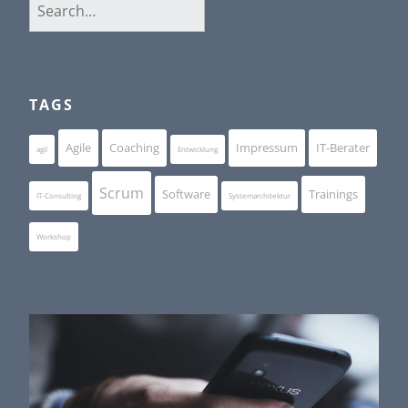
Search
for:
TAGS
Agile
Coaching
Impressum
IT-Berater
agil
Entwicklung
Scrum
Software
Trainings
IT-Consulting
Systemarchitektur
Workshop