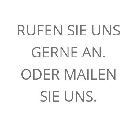
u
l
RUFEN SIE UNS
t
GERNE AN.
i
ODER MAILEN
n
g
SIE UNS.
:
D
D