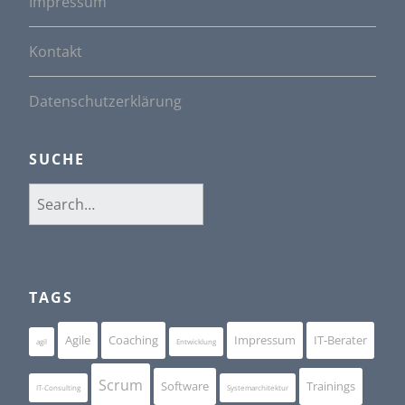
Impressum
Kontakt
Datenschutzerklärung
SUCHE
Search
for:
TAGS
Agile
Coaching
Impressum
IT-Berater
agil
Entwicklung
Scrum
Software
Trainings
IT-Consulting
Systemarchitektur