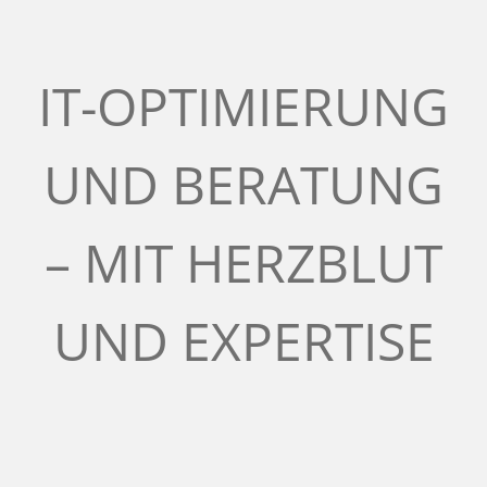
u
l
IT-OPTIMIERUNG
t
UND BERATUNG
i
– MIT HERZBLUT
n
g
UND EXPERTISE
:
D
D