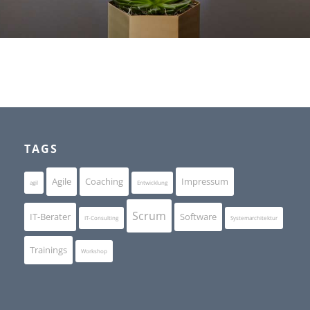
TAGS
Agile
Coaching
Impressum
agil
Entwicklung
Scrum
IT-Berater
Software
IT-Consulting
Systemarchitektur
Trainings
Workshop